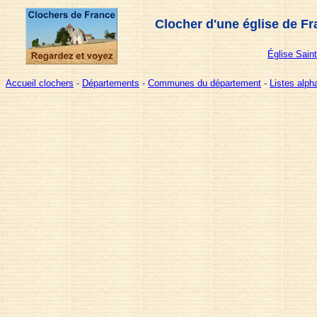
Clocher d'une église de Fr
Église Sain
Accueil clochers
-
Départements
-
Communes du département
-
Listes alp