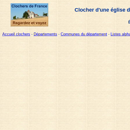
Clocher d'une église 
Accueil clochers
-
Départements
-
Communes du département
-
Listes alp