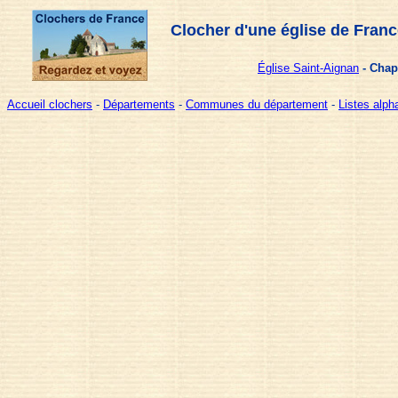
Clocher d'une église de Franc
Église Saint-Aignan
- Chap
Accueil clochers
-
Départements
-
Communes du département
-
Listes alp