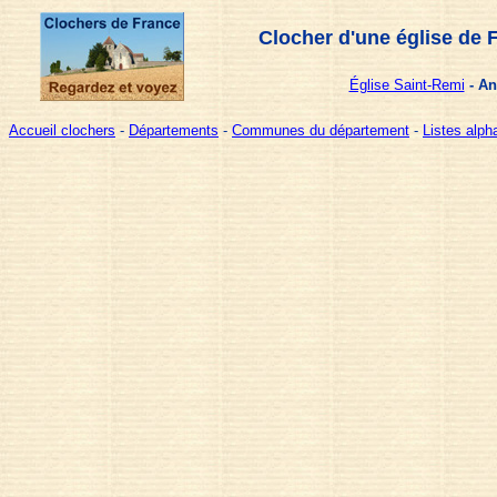
Clocher d'une église de 
Église Saint-Remi
- An
Accueil clochers
-
Départements
-
Communes du département
-
Listes alp