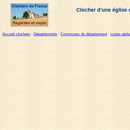
Clocher d'une église 
Accueil clochers
-
Départements
-
Communes du département
-
Listes alp