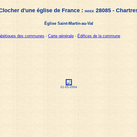
Clocher d'une église de France :
28085 - Chartre
INSEE
Église Saint-Martin-au-Val
habétiques des communes
-
Carte générale
-
Édifices de la commune
01-05-2004