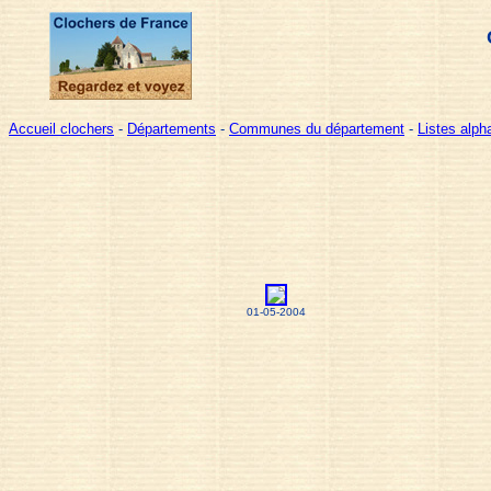
Accueil clochers
-
Départements
-
Communes du département
-
Listes alp
01-05-2004