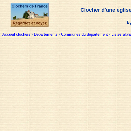
Clocher d'une églis
Ég
Accueil clochers
-
Départements
-
Communes du département
-
Listes alp