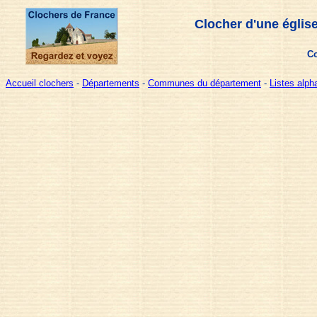
Clocher d'une églis
Co
Accueil clochers
-
Départements
-
Communes du département
-
Listes alp