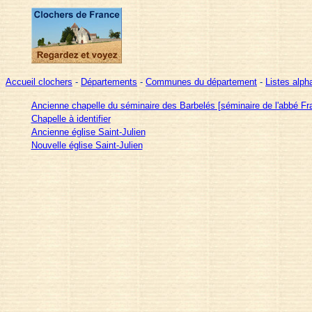
Accueil clochers
-
Départements
-
Communes du département
-
Listes alp
Ancienne chapelle du séminaire des Barbelés [séminaire de l'abbé F
Chapelle à identifier
Ancienne église Saint-Julien
Nouvelle église Saint-Julien