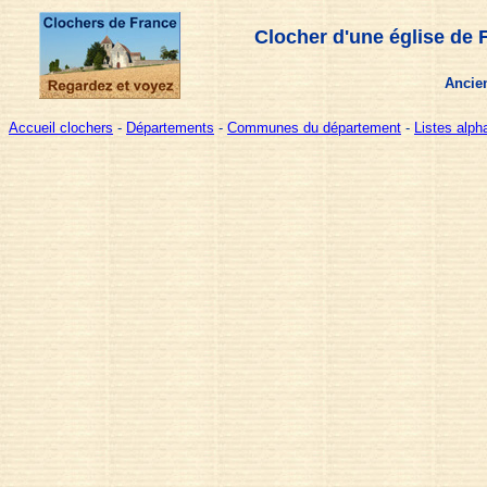
Clocher d'une église de 
Ancien
Accueil clochers
-
Départements
-
Communes du département
-
Listes alp