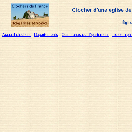
Clocher d'une église de
Églis
Accueil clochers
-
Départements
-
Communes du département
-
Listes alp