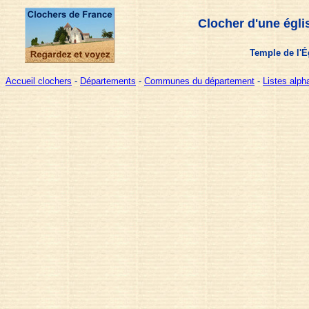
Clocher d'une égli
Temple de l'É
Accueil clochers
-
Départements
-
Communes du département
-
Listes alp