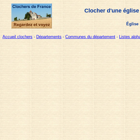
Clocher d'une église
Église 
Accueil clochers
-
Départements
-
Communes du département
-
Listes alp