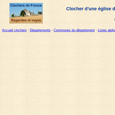
Clocher d'une église 
Accueil clochers
-
Départements
-
Communes du département
-
Listes alp