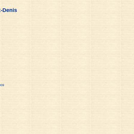
t-Denis
009