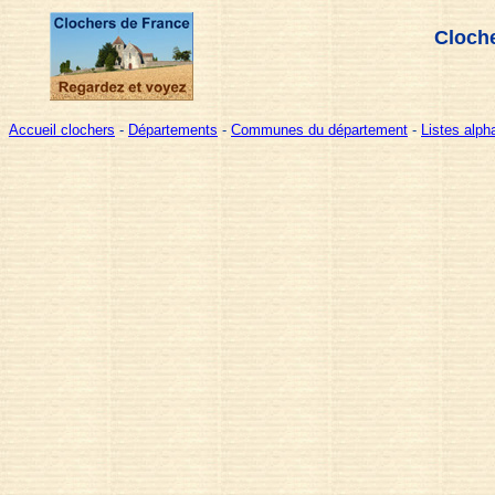
Cloche
Accueil clochers
-
Départements
-
Communes du département
-
Listes alp