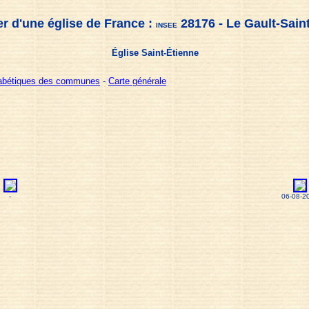
r d'une église de France :
28176 - Le Gault-Sain
INSEE
Église Saint-Étienne
habétiques des communes
-
Carte générale
-
06-08-2