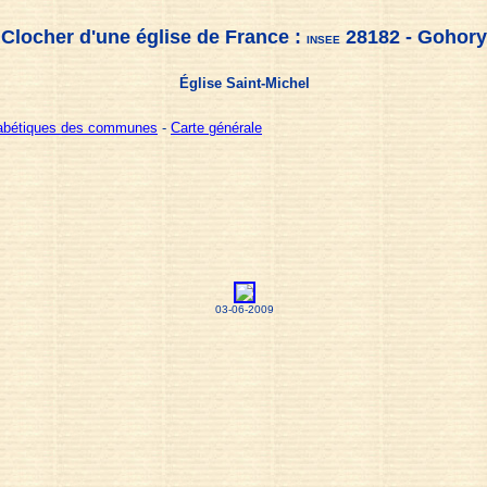
Clocher d'une église de France :
28182 - Gohory
INSEE
Église Saint-Michel
habétiques des communes
-
Carte générale
03-06-2009