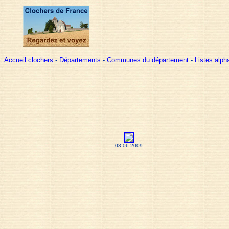
Accueil clochers
-
Départements
-
Communes du département
-
Listes alp
03-06-2009