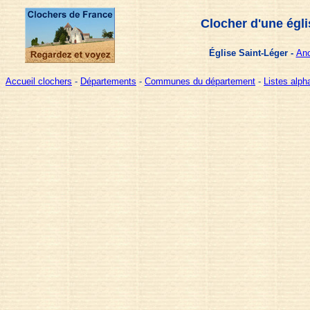
Clocher d'une égli
Église Saint-Léger -
Anc
Accueil clochers
-
Départements
-
Communes du département
-
Listes alp