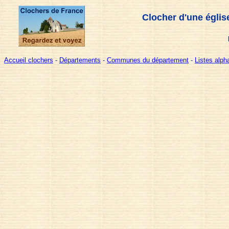
Clocher d'une églis
Accueil clochers
-
Départements
-
Communes du département
-
Listes alp