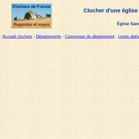
Clocher d'une église
Église Sain
Accueil clochers
-
Départements
-
Communes du département
-
Listes alp