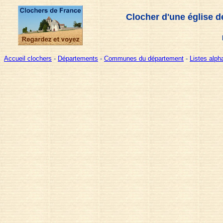
Clocher d'une église d
Accueil clochers
-
Départements
-
Communes du département
-
Listes alp