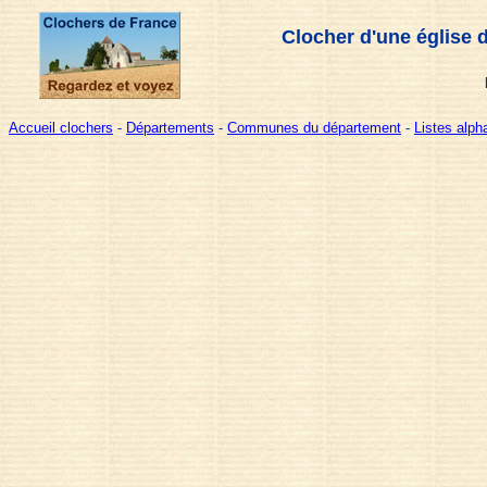
Clocher d'une église 
Accueil clochers
-
Départements
-
Communes du département
-
Listes alp