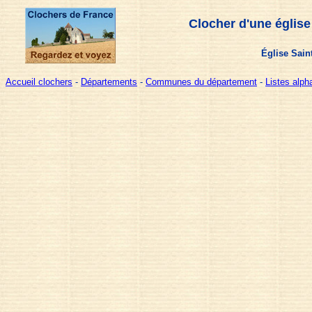
Clocher d'une église
Église Sain
Accueil clochers
-
Départements
-
Communes du département
-
Listes alp