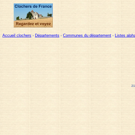
Accueil clochers
-
Départements
-
Communes du département
-
Listes alp
21