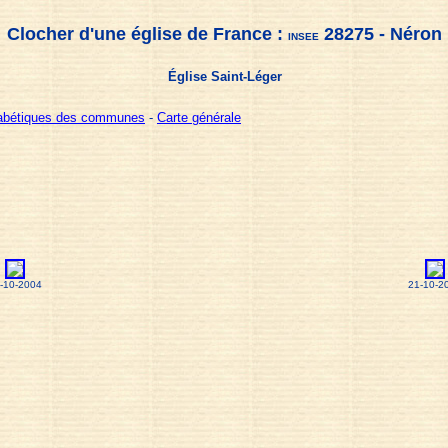
Clocher d'une église de France :
28275 - Néron
INSEE
Église Saint-Léger
habétiques des communes
-
Carte générale
-10-2004
21-10-2