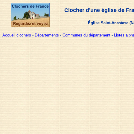
Clocher d'une église de Fr
Église Saint-Anastase (No
Accueil clochers
-
Départements
-
Communes du département
-
Listes alp