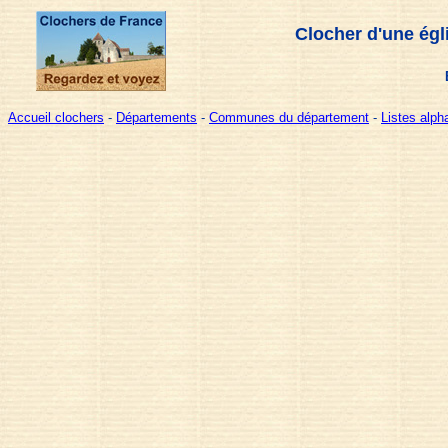
Clocher d'une égl
Accueil clochers
-
Départements
-
Communes du département
-
Listes alp