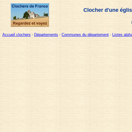
Clocher d'une égli
Accueil clochers
-
Départements
-
Communes du département
-
Listes alp