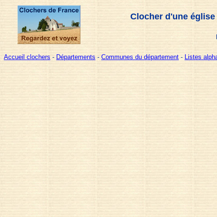
Clocher d'une église
Accueil clochers
-
Départements
-
Communes du département
-
Listes alp