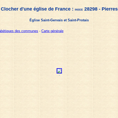
Clocher d'une église de France :
28298 - Pierres
INSEE
Église Saint-Gervais et Saint-Protais
habétiques des communes
-
Carte générale
-