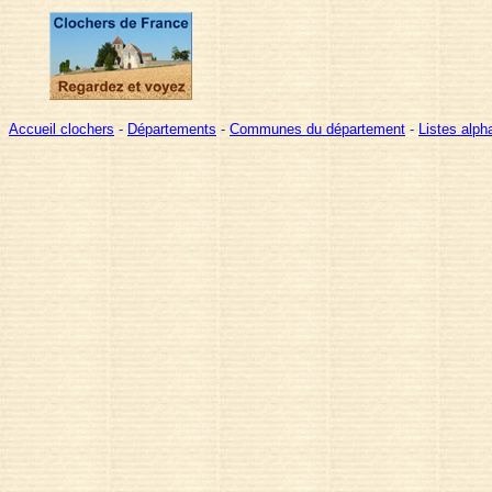
Accueil clochers
-
Départements
-
Communes du département
-
Listes alp