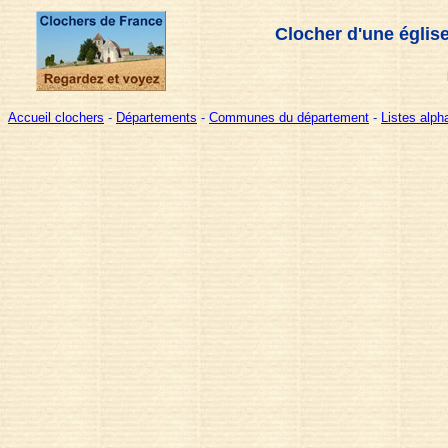
Clocher d'une églis
Accueil clochers
-
Départements
-
Communes du département
-
Listes alp