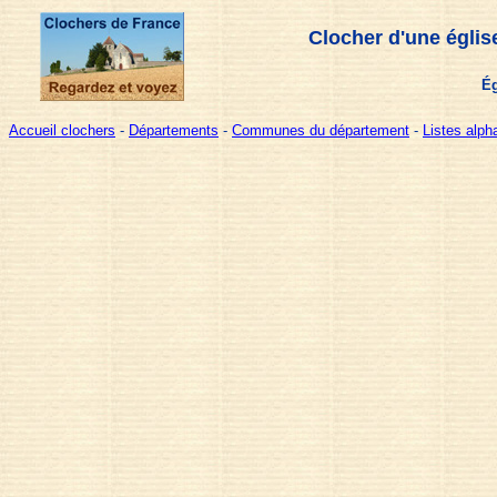
Clocher d'une églis
Ég
Accueil clochers
-
Départements
-
Communes du département
-
Listes alp