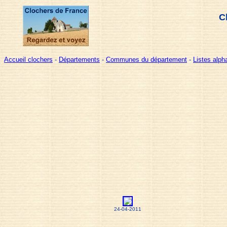
C
Accueil clochers
-
Départements
-
Communes du département
-
Listes alp
24-04-2011