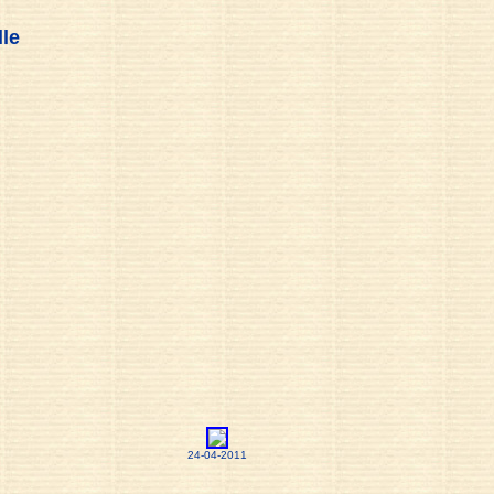
lle
24-04-2011