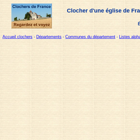
Clocher d'une église de Fr
É
Accueil clochers
-
Départements
-
Communes du département
-
Listes alp