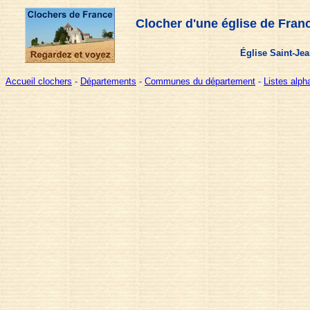
Clocher d'une église de Fran
Église Saint-Jea
Accueil clochers
-
Départements
-
Communes du département
-
Listes alp