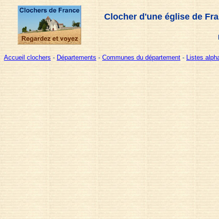
Clocher d'une église de Fr
Accueil clochers
-
Départements
-
Communes du département
-
Listes alp