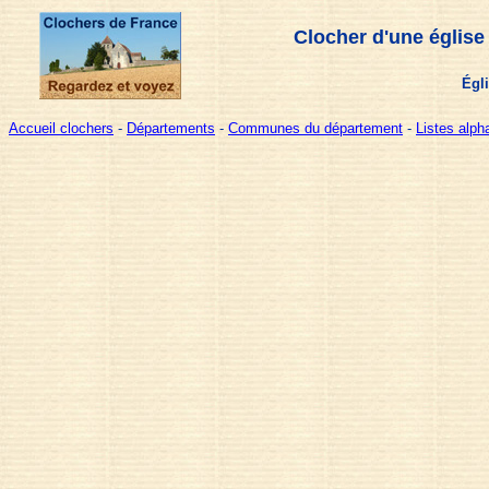
Clocher d'une église
Égli
Accueil clochers
-
Départements
-
Communes du département
-
Listes alp