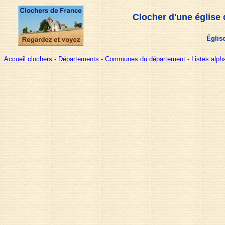
Clocher d'une église
Église
Accueil clochers
-
Départements
-
Communes du département
-
Listes alp