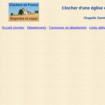
Clocher d'une église
Chapelle Saint
Accueil clochers
-
Départements
-
Communes du département
-
Listes alp