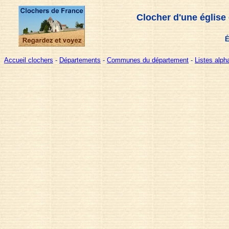
Clocher d'une église
É
Accueil clochers
-
Départements
-
Communes du département
-
Listes alp