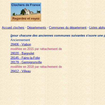
Accueil clochers
-
Départements
-
Communes du département
-
Listes alp
(pour chacune des anciennes communes suivantes s'ouvre une pag
Anciennement
28406 - Viabon
modifiée en 2015 par rattachement de
28020 - Baignolet
28145 - Fains-la-Folie
28179 - Germignonville
modifiée en 2018 par rattachement de
28412 - Villeau