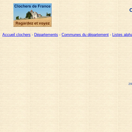
C
Accueil clochers
-
Départements
-
Communes du département
-
Listes alp
29