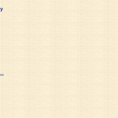
uy
009