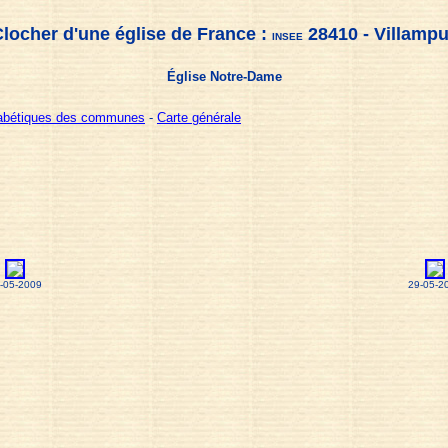
locher d'une église de France :
28410 - Villamp
INSEE
Église Notre-Dame
habétiques des communes
-
Carte générale
-05-2009
29-05-2