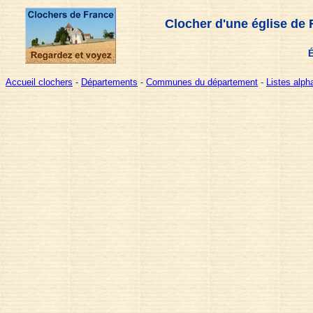
Clocher d'une église de 
É
Accueil clochers
-
Départements
-
Communes du département
-
Listes alp