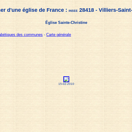
er d'une église de France :
28418 - Villiers-Saint
INSEE
Église Sainte-Christine
habétiques des communes
-
Carte générale
15-02-2010