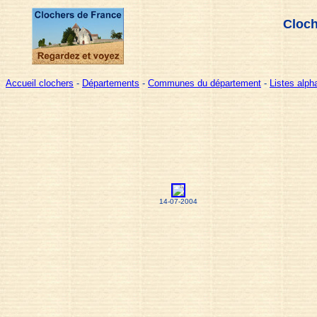
Cloch
Accueil clochers
-
Départements
-
Communes du département
-
Listes alp
14-07-2004