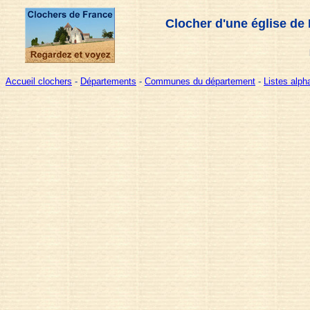
Clocher d'une église de
Accueil clochers
-
Départements
-
Communes du département
-
Listes alp