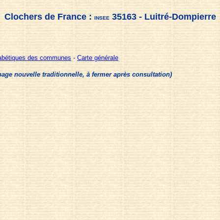
Clochers de France :
35163 - Luitré-Dompierre
INSEE
habétiques des communes
-
Carte générale
e nouvelle traditionnelle, à fermer après consultation)