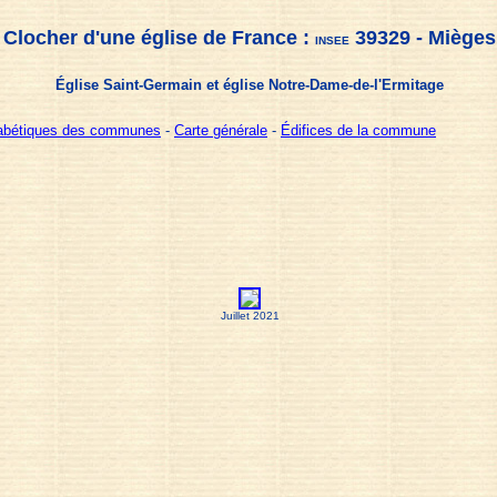
Clocher d'une église de France :
39329 - Mièges
INSEE
Église Saint-Germain et église Notre-Dame-de-l'Ermitage
habétiques des communes
-
Carte générale
-
Édifices de la commune
Juillet 2021