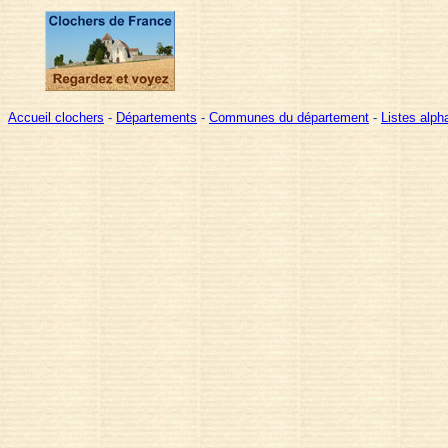
Accueil clochers
-
Départements
-
Communes du département
-
Listes alp