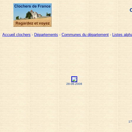
Accueil clochers
-
Départements
-
Communes du département
-
Listes alp
28-06-2008
17