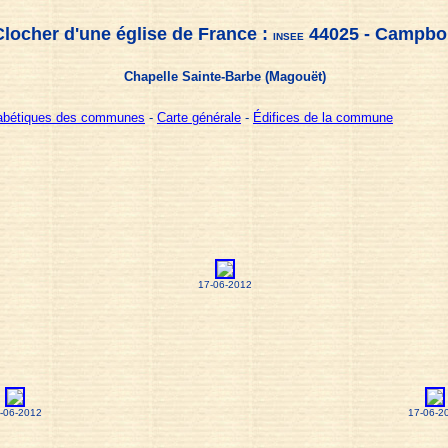
Clocher d'une église de France :
44025 - Campbo
INSEE
Chapelle Sainte-Barbe (Magouët)
habétiques des communes
-
Carte générale
-
Édifices de la commune
17-06-2012
-06-2012
17-06-2