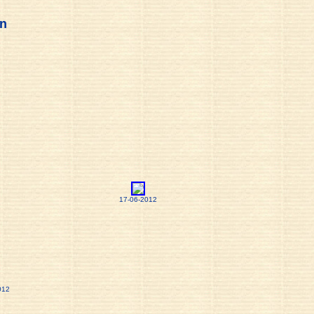
n
17-06-2012
012