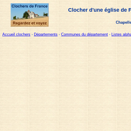
Clocher d'une église de 
Chapelle
Accueil clochers
-
Départements
-
Communes du département
-
Listes alp