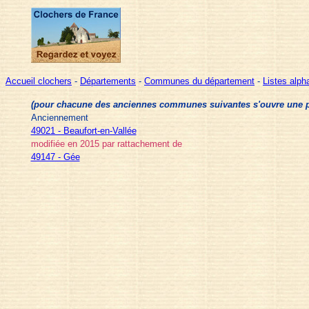
Accueil clochers
-
Départements
-
Communes du département
-
Listes alp
(pour chacune des anciennes communes suivantes s'ouvre une pag
Anciennement
49021 - Beaufort-en-Vallée
modifiée en 2015 par rattachement de
49147 - Gée