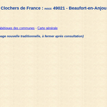
Clochers de France :
49021 - Beaufort-en-Anjou
INSEE
habétiques des communes
-
Carte générale
e nouvelle traditionnelle, à fermer après consultation)