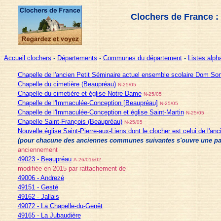
Clochers de France :
Accueil clochers
-
Départements
-
Communes du département
-
Listes alp
Chapelle de l'ancien Petit Séminaire actuel ensemble scolaire Dom Sor
Chapelle du cimetière (Beaupréau)
N-25/05
Chapelle du cimetière et église Notre-Dame
N-25/05
Chapelle de l'Immaculée-Conception [Beaupréau]
N-25/05
Chapelle de l'Immaculée-Conception et église Saint-Martin
N-25/05
Chapelle Saint-François (Beaupréau)
N-25/05
Nouvelle église Saint-Pierre-aux-Liens dont le clocher est celui de l'anc
(pour chacune des anciennes communes suivantes s'ouvre une page 
anciennement
49023 - Beaupréau
A-26/01&02
modifiée en 2015 par rattachement de
49006 - Andrezé
49151 - Gesté
49162 - Jallais
49072 - La Chapelle-du-Genêt
49165 - La Jubaudière