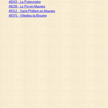
49243 - La Poitevinière
49239 - Le Pin-en-Mauges
49312 - Saint-Philbert-en-Mauges
49375 - Villedieu-la-Blouère