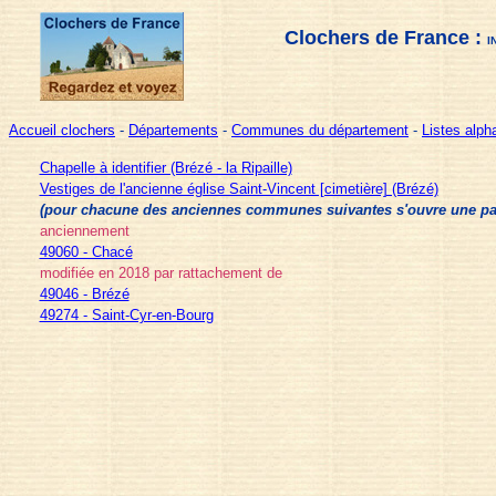
Clochers de France :
I
Accueil clochers
-
Départements
-
Communes du département
-
Listes alp
Chapelle à identifier (Brézé - la Ripaille)
Vestiges de l'ancienne église Saint-Vincent [cimetière] (Brézé)
(pour chacune des anciennes communes suivantes s'ouvre une page 
anciennement
49060 - Chacé
modifiée en 2018 par rattachement de
49046 - Brézé
49274 - Saint-Cyr-en-Bourg